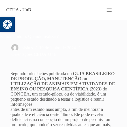
CEUA - UnB
Abrir a barra de ferramentas
Estudos-piloto: Quando realizar?
ssisites
10 de junho de 2024
Orientações CEUA-UnB
Segundo orientações publicada no
GUIA BRASILEIRO
DE PRODUÇÃO, MANUTENÇÃO ou
UTILIZAÇÃO DE ANIMAIS EM ATIVIDADES DE
ENSINO OU PESQUISA CIENTÍFICA (2023)
do
CONCEA, um estudo-piloto, ou de viabilidade, é um
pequeno estudo destinado a testar a logística e reunir
informações
antes de um estudo mais amplo, a fim de melhorar a
qualidade e eficiência deste último. Ele pode revelar
deficiências na concepção de um projeto de pesquisa ou
protocolo, que poderão ser resolvidas antes que animais,