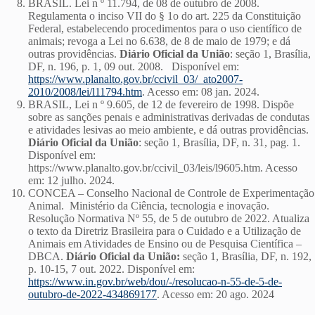
BRASIL. Lei n º 11.794, de 08 de outubro de 2008.
Regulamenta o inciso VII do § 1o do art. 225 da Constituição
Federal, estabelecendo procedimentos para o uso científico de
animais; revoga a Lei no 6.638, de 8 de maio de 1979; e dá
outras providências.
Diário Oficial da União
: seção 1, Brasília,
DF, n. 196, p. 1, 09 out. 2008. Disponível em:
https://www.planalto.gov.br/ccivil_03/_ato2007-
2010/2008/lei/l11794.htm
. Acesso em: 08 jan. 2024.
BRASIL, Lei n º 9.605, de 12 de fevereiro de 1998. Dispõe
sobre as sanções penais e administrativas derivadas de condutas
e atividades lesivas ao meio ambiente, e dá outras providências.
Diário Oficial da União
: seção 1, Brasília, DF, n. 31, pag. 1.
Disponível em:
https://www.planalto.gov.br/ccivil_03/leis/l9605.htm. Acesso
em: 12 julho. 2024.
CONCEA – Conselho Nacional de Controle de Experimentação
Animal. Ministério da Ciência, tecnologia e inovação.
Resolução Normativa Nº 55, de 5 de outubro de 2022. Atualiza
o texto da Diretriz Brasileira para o Cuidado e a Utilização de
Animais em Atividades de Ensino ou de Pesquisa Científica –
DBCA.
Diário Oficial da União:
seção 1, Brasília, DF, n. 192,
p. 10-15, 7 out. 2022. Disponível em:
https://www.in.gov.br/web/dou/-/resolucao-n-55-de-5-de-
outubro-de-2022-434869177
. Acesso em: 20 ago. 2024