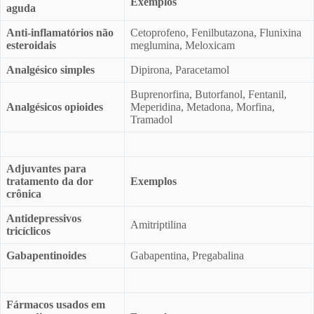
Exemplos
aguda
Anti-inflamatórios não
Cetoprofeno, Fenilbutazona, Flunixina
esteroidais
meglumina, Meloxicam
Analgésico simples
Dipirona, Paracetamol
Buprenorfina, Butorfanol, Fentanil,
Analgésicos opioides
Meperidina, Metadona, Morfina,
Tramadol
Adjuvantes para
tratamento da dor
Exemplos
crônica
Antidepressivos
Amitriptilina
tricíclicos
Gabapentinoides
Gabapentina, Pregabalina
Fármacos usados em