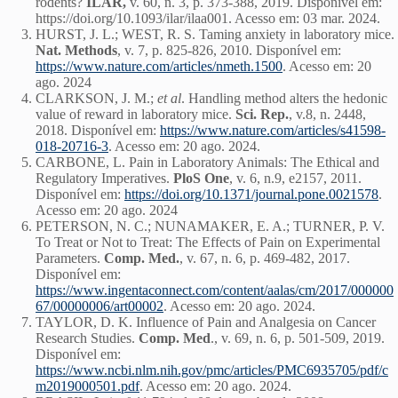
rodents?
ILAR,
v. 60, n. 3, p. 373-388, 2019. Disponível em:
https://doi.org/10.1093/ilar/ilaa001. Acesso em: 03 mar. 2024.
HURST, J. L.; WEST, R. S. Taming anxiety in laboratory mice.
Nat. Methods
, v. 7, p. 825-826, 2010. Disponível em:
https://www.nature.com/articles/nmeth.1500
. Acesso em: 20
ago. 2024
CLARKSON, J. M.;
et al
. Handling method alters the hedonic
value of reward in laboratory mice.
Sci. Rep.
, v.8, n. 2448,
2018. Disponível em:
https://www.nature.com/articles/s41598-
018-20716-3
. Acesso em: 20 ago. 2024.
CARBONE, L. Pain in Laboratory Animals: The Ethical and
Regulatory Imperatives.
PloS One
, v. 6, n.9, e2157, 2011.
Disponível em:
https://doi.org/10.1371/journal.pone.0021578
.
Acesso em: 20 ago. 2024
PETERSON, N. C.; NUNAMAKER, E. A.; TURNER, P. V.
To Treat or Not to Treat: The Effects of Pain on Experimental
Parameters.
Comp. Med.
, v. 67, n. 6, p. 469-482, 2017.
Disponível em:
https://www.ingentaconnect.com/content/aalas/cm/2017/000000
67/00000006/art00002
. Acesso em: 20 ago. 2024.
TAYLOR, D. K. Influence of Pain and Analgesia on Cancer
Research Studies.
Comp. Med
., v. 69, n. 6, p. 501-509, 2019.
Disponível em:
https://www.ncbi.nlm.nih.gov/pmc/articles/PMC6935705/pdf/c
m2019000501.pdf
. Acesso em: 20 ago. 2024.