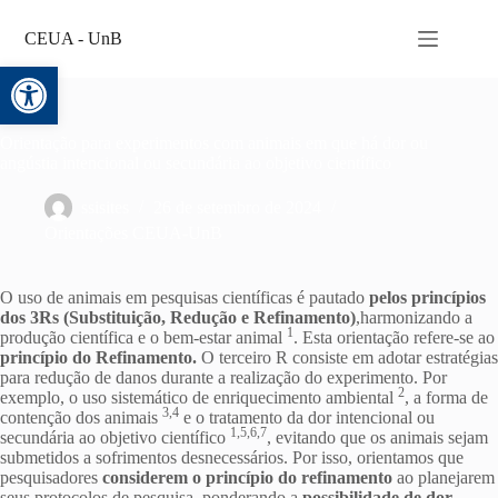
CEUA - UnB
Abrir a barra de ferramentas
Orientação para experimentos com animais em que há dor ou
angústia intencional ou secundária ao objetivo científico
ssisites
26 de setembro de 2024
Orientações CEUA-UnB
O uso de animais em pesquisas científicas é pautado
pelos princípios
dos 3Rs (Substituição, Redução e Refinamento)
,harmonizando a
1
produção científica e o bem-estar animal
. Esta orientação refere-se ao
princípio do Refinamento.
O terceiro R consiste em adotar estratégias
para redução de danos durante a realização do experimento. Por
2
exemplo, o uso sistemático de enriquecimento ambiental
, a forma de
3,4
contenção dos animais
e o tratamento da dor intencional ou
1,5,6,7
secundária ao objetivo científico
, evitando que os animais sejam
submetidos a sofrimentos desnecessários. Por isso, orientamos que
pesquisadores
considerem o princípio do refinamento
ao planejarem
seus protocolos de pesquisa, ponderando a
possibilidade de
dor,