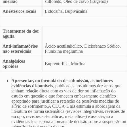
imersão
sulfonato, Óleo de cravo (Eugenol)
Anestésicos locais
Lidocaína, Bupivacaína
Tratamento da dor
aguda
Anti-inflamatórios
Ácido acetilsalicílico, Diclofenaco Sódico,
não esteroidais
Flunixina meglumina
Analgésicos
Buprenorfina, Morfina
opioides
Apresentar
, no formulário de submissão, as melhores
evidências disponíveis
, publicadas nos últimos dez anos, que
tenham relação direta com as vias da dor ou inflamação do
estudo em questão e que forneçam embasamento científico
apropriado para justificar a retenção de possíveis medidas de
alívio de sofrimento.A CEUA-UnB estimula a abordagem da
literatura de forma sistemática (revisões integrativas, revisões de
escopo, revisões sistemáticas, metanálises) e associação a
evidências locais para a tomada de decisão sobre a suspensão ou
retenção do tratamento da dor.