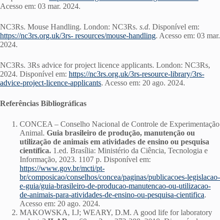
Acesso em: 03 mar. 2024.
NC3Rs. Mouse Handling. London: NC3Rs.
s.d
. Disponível em:
https://nc3rs.org.uk/3rs- resources/mouse-handling
. Acesso em: 03 mar.
2024.
NC3Rs. 3Rs advice for project licence applicants. London: NC3Rs,
2024. Disponível em:
https://nc3rs.org.uk/3rs-resource-library/3rs-
advice-project-licence-applicants
. Acesso em: 20 ago. 2024.
Referências Bibliográficas
CONCEA – Conselho Nacional de Controle de Experimentação
Animal.
Guia brasileiro de produc
ão, manutenc
ão ou
utilizac
ão de animais em atividades de ensino ou pesquisa
científica.
1.ed. Brasília: Ministério da Ciência, Tecnologia e
Informação, 2023. 1107 p. Disponível em:
https://www.gov.br/mcti/pt-
br/composicao/conselhos/concea/paginas/publicacoes-legislacao-
e-guia/guia-brasileiro-de-producao-manutencao-ou-utilizacao-
de-animais-para-atividades-de-ensino-ou-pesquisa-cientifica
.
Acesso em: 20 ago. 2024.
MAKOWSKA, I.J; WEARY, D.M. A good life for laboratory