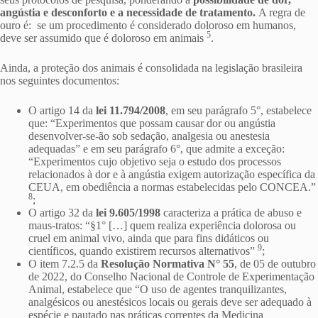
angústia e desconforto e a necessidade de tratamento.
A regra de
ouro é: se um procedimento é considerado doloroso em humanos,
5
deve ser assumido que é doloroso em animais
.
Ainda, a proteção dos animais é consolidada na legislação brasileira
nos seguintes documentos:
O artigo 14 da
lei 11.794/2008
, em seu parágrafo 5°, estabelece
que: “Experimentos que possam causar dor ou angústia
desenvolver-se-ão sob sedação, analgesia ou anestesia
adequadas” e em seu parágrafo 6°, que admite a exceção:
“Experimentos cujo objetivo seja o estudo dos processos
relacionados à dor e à angústia exigem autorização específica da
CEUA, em obediência a normas estabelecidas pelo CONCEA.”
8
;
O artigo 32 da
lei 9.605/1998
caracteriza a prática de abuso e
maus-tratos: “§1° […] quem realiza experiência dolorosa ou
cruel em animal vivo, ainda que para fins didáticos ou
9
científicos, quando existirem recursos alternativos”
;
O item 7.2.5 da
Resolução Normativa N
°
55
, de 05 de outubro
de 2022, do Conselho Nacional de Controle de Experimentação
Animal, estabelece que “O uso de agentes tranquilizantes,
analgésicos ou anestésicos locais ou gerais deve ser adequado à
espécie e pautado nas práticas correntes da Medicina