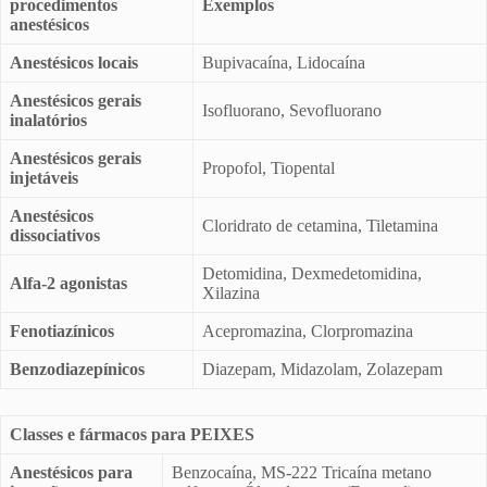
procedimentos
Exemplos
anestésicos
Anestésicos locais
Bupivacaína, Lidocaína
Anestésicos gerais
Isofluorano, Sevofluorano
inalatórios
Anestésicos gerais
Propofol, Tiopental
injetáveis
Anestésicos
Cloridrato de cetamina, Tiletamina
dissociativos
Detomidina, Dexmedetomidina,
Alfa-2 agonistas
Xilazina
Fenotiazínicos
Acepromazina, Clorpromazina
Benzodiazepínicos
Diazepam, Midazolam, Zolazepam
Classes e fármacos para PEIXES
Anestésicos para
Benzocaína, MS-222 Tricaína metano