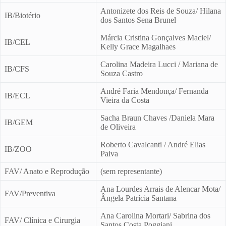
Antonizete dos Reis de Souza/ Hilana
IB/Biotério
dos Santos Sena Brunel
Márcia Cristina Gonçalves Maciel/
IB/CEL
Kelly Grace Magalhaes
Carolina Madeira Lucci / Mariana de
IB/CFS
Souza Castro
André Faria Mendonça/ Fernanda
IB/ECL
Vieira da Costa
Sacha Braun Chaves /Daniela Mara
IB/GEM
de Oliveira
Roberto Cavalcanti / André Elias
IB/ZOO
Paiva
FAV/ Anato e Reprodução
(sem representante)
Ana Lourdes Arrais de Alencar Mota/
FAV/Preventiva
Ângela Patrícia Santana
Ana Carolina Mortari/ Sabrina dos
FAV/ Clínica e Cirurgia
Santos Costa Poggiani